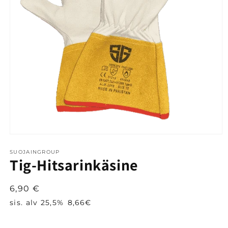
Avaa
aineisto
1
SUOJAINGROUP
Tig-Hitsarinkäsine
modaalisessa
ikkunassa
Normaalihinta
6,90 €
sis. alv 25,5%
8,66€