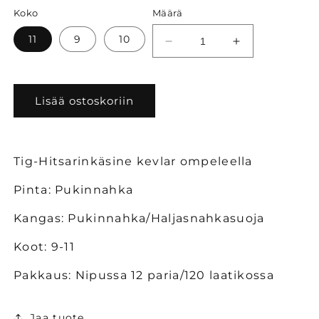
Koko
Määrä
11
9
10
Vähennä
Lisää
tuotteen
tuotteen
Tig-
Tig-
Hitsarinkäsine
Hitsarinkäsine
Lisää ostoskoriin
määrää
määrää
Tig-Hitsarinkäsine kevlar ompeleella
Pinta: Pukinnahka
Kangas: Pukinnahka/Haljasnahkasuoja
Koot: 9-11
Pakkaus: Nipussa 12 paria/120 laatikossa
Jaa tuote