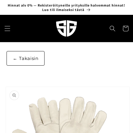
Ohita ja
Hinnat alv 0% — Rekisteröityneille yrityksille halvemmat hinnat!
siirry
Luo tili ilmaiseksi tästä
sisältöön
Ostosko
Takaisin
Siirry
tuotetietoihin