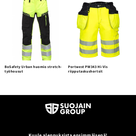
BoSafety Urban huomio stretch-
Portwest PW343 Hi-Vis
työhousut
riipputaskushortsit
Kuule alennuksista ensimmäisenä!