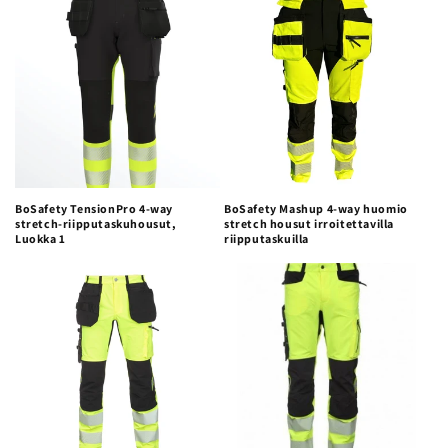
a
:
BoSafety TensionPro 4-way
BoSafety Mashup 4-way huomio
stretch-riipputaskuhousut,
stretch housut irroitettavilla
Luokka 1
riipputaskuilla