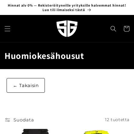
Ohita ja
Hinnat alv 0% — Rekisteröityneille yrityksille halvemmat hinnat!
siirry
Luo tili ilmaiseksi tästä
sisältöön
Ostosko
K
Huomiokesähousut
o
k
Takaisin
o
e
l
Suodata
12 tuotetta
m