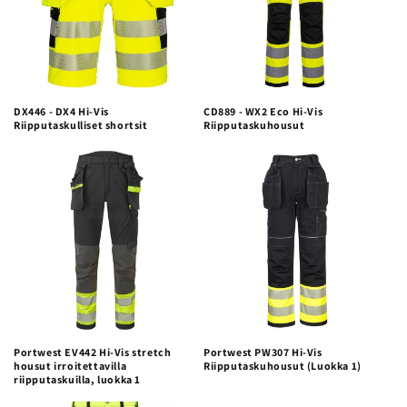
DX446 - DX4 Hi-Vis
CD889 - WX2 Eco Hi-Vis
Riipputaskulliset shortsit
Riipputaskuhousut
Portwest EV442 Hi-Vis stretch
Portwest PW307 Hi-Vis
housut irroitettavilla
Riipputaskuhousut (Luokka 1)
riipputaskuilla, luokka 1