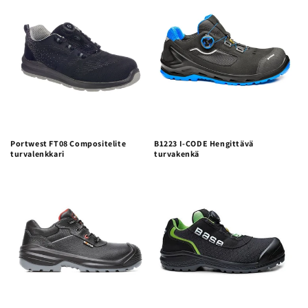
a
:
Portwest FT08 Compositelite
B1223 I-CODE Hengittävä
turvalenkkari
turvakenkä