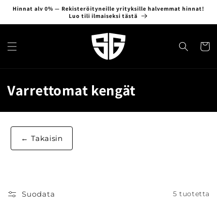
Ohita ja
Hinnat alv 0% — Rekisteröityneille yrityksille halvemmat hinnat!
siirry
Luo tili ilmaiseksi tästä
sisältöön
Ostosko
K
Varrettomat kengät
o
k
Takaisin
o
e
l
Suodata
5 tuotetta
m