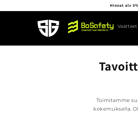
Ohita ja
Hinnat alv 0%
siirry
sisältöön
Vaatteet
Tavoit
Toimitamme suo
kokemuksella. O