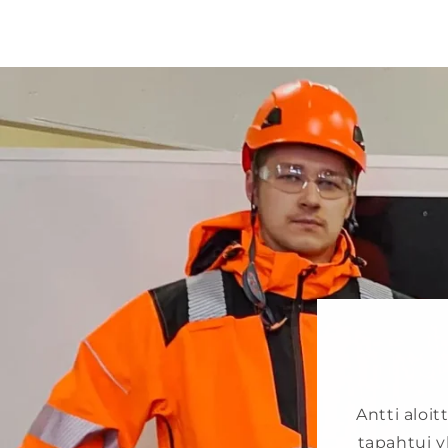
Antti aloi
tapahtui y