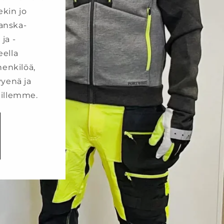
ekin jo
anska-
 ja -
eella
henkilöä,
yenä ja
aillemme.