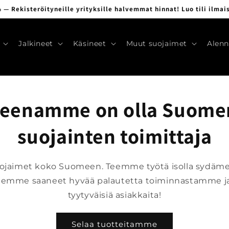
 — Rekisteröityneille yrityksille halvemmat hinnat! Luo tili ilmai
Jalkineet
Käsineet
Muut suojaimet
Alenn
teenamme on olla Suome
suojainten toimittaja
jaimet koko Suomeen. Teemme työtä isolla sydämel
lemme saaneet hyvää palautetta toiminnastamme ja 
tyytyväisiä asiakkaita!
Selaa tuotteitamme