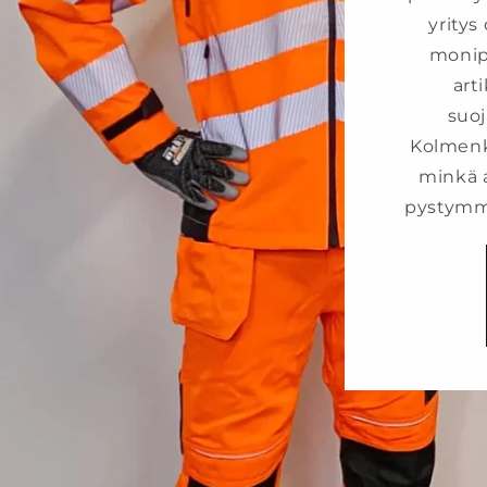
yritys
monip
arti
suoj
Kolmenku
minkä 
pystymme