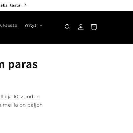
seksi tästä
Kirjaudu
uksessa
Yritys
Ostoskori
sisään
n paras
lä ja 10-vuoden
meillä on paljon