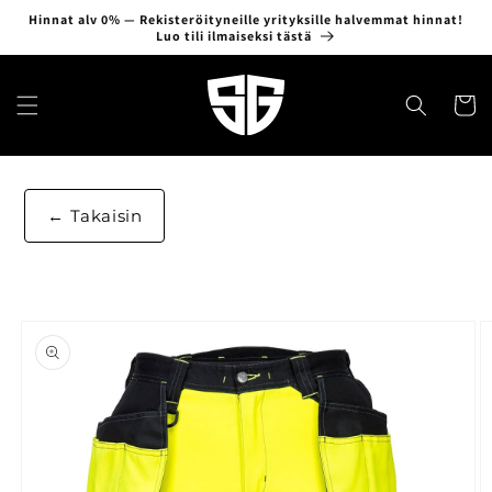
Ohita ja
Hinnat alv 0% — Rekisteröityneille yrityksille halvemmat hinnat!
siirry
Luo tili ilmaiseksi tästä
sisältöön
Ostosko
Takaisin
Siirry
tuotetietoihin