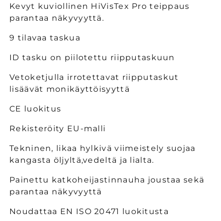
Vis
Vis
Kevyt kuviollinen HiVisTex Pro teippaus
riipputaskushortsit
riipputaskushortsit
parantaa näkyvyyttä.
määrää
määrää
9 tilavaa taskua
ID tasku on piilotettu riipputaskuun
Vetoketjulla irrotettavat riipputaskut
lisäävät monikäyttöisyyttä
CE luokitus
Rekisteröity EU-malli
Tekninen, likaa hylkivä viimeistely suojaa
kangasta öljyltä,vedeltä ja lialta.
Painettu katkoheijastinnauha joustaa sekä
parantaa näkyvyyttä
Noudattaa EN ISO 20471 luokitusta