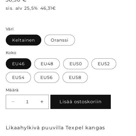
sis. alv 25,5%
46,31€
Väri
Keltainen
Oranssi
Koko
EU46
EU48
EU50
EU52
EU54
EU56
EU58
Määrä
Lisää ostoskoriin
Vähennä
Lisää
tuotteen
tuotteen
Portwest
Portwest
PW343
PW343
Likaahylkivä puuvilla Texpel kangas
Hi-
Hi-