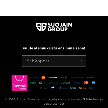
Kuule alennuksista ensimmäisenä!
Sähköposti
© 2026,
SuojainGroup
Kotisivut yritykselle: Luomassa.fi
Toimitus- ja
palautusehdot