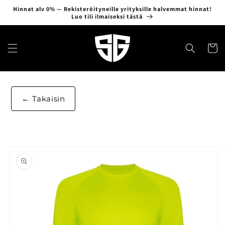
Ohita ja
Hinnat alv 0% — Rekisteröityneille yrityksille halvemmat hinnat!
siirry
Luo tili ilmaiseksi tästä
sisältöön
Ostosko
Takaisin
Siirry
tuotetietoihin