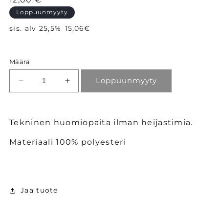
Loppuunmyyty
sis. alv 25,5%
15,06€
Määrä
Loppuunmyyty
Vähennä
Lisää
tuotteen
tuotteen
Tekninen
Tekninen
pitkähihainen
pitkähihainen
Tekninen huomiopaita ilman heijastimia.
t-
t-
paita
paita
Materiaali 100% polyesteri
hivis
hivis
keltainen
keltainen
määrää
määrää
Jaa tuote