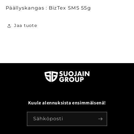
Päällyskangas :
BizTex SMS 55g
Jaa tuote
Kuule alennuksista ensimmäisenä!
Sähköposti