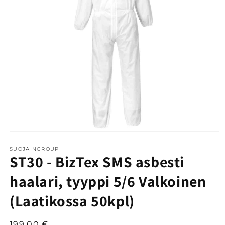
Avaa
aineisto
1
SUOJAINGROUP
ST30 - BizTex SMS asbesti
modaalisessa
ikkunassa
haalari, tyyppi 5/6 Valkoinen
(Laatikossa 50kpl)
Normaalihinta
199,00 €