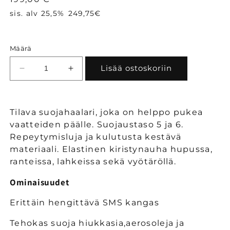
sis. alv 25,5%
249,75€
Määrä
Lisää ostoskoriin
Vähennä
Lisää
tuotteen
tuotteen
ST30
ST30
-
-
Tilava suojahaalari, joka on helppo pukea
BizTex
BizTex
vaatteiden päälle. Suojaustaso 5 ja 6.
SMS
SMS
Repeytymisluja ja kulutusta kestävä
asbesti
asbesti
haalari,
haalari,
materiaali. Elastinen kiristynauha hupussa,
tyyppi
tyyppi
ranteissa, lahkeissa sekä vyötäröllä.
5/6
5/6
Valkoinen
Valkoinen
Ominaisuudet
(Laatikossa
(Laatikossa
50kpl)
50kpl)
Erittäin hengittävä SMS kangas
määrää
määrää
Tehokas suoja hiukkasia,aerosoleja ja