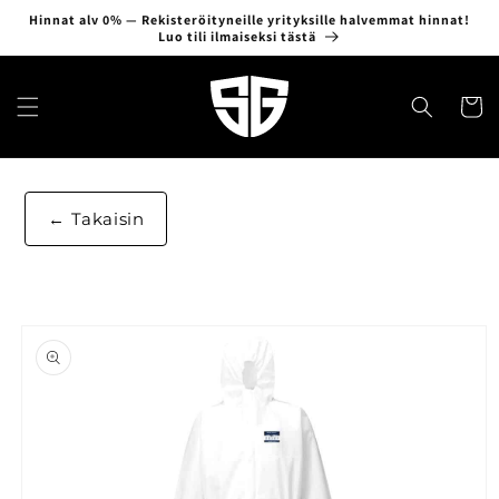
Ohita ja
Hinnat alv 0% — Rekisteröityneille yrityksille halvemmat hinnat!
siirry
Luo tili ilmaiseksi tästä
sisältöön
Ostosko
Takaisin
Siirry
tuotetietoihin