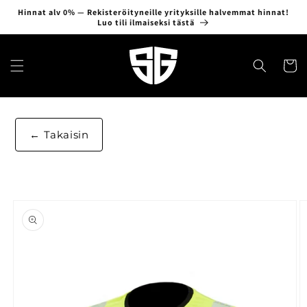
Ohita ja
Hinnat alv 0% — Rekisteröityneille yrityksille halvemmat hinnat!
siirry
Luo tili ilmaiseksi tästä
sisältöön
Ostosko
Takaisin
Siirry
tuotetietoihin