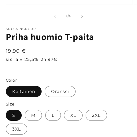
Avaa
A
aineisto
a
1
2
/
1
/
4
modaalisessa
m
ikkunassa
i
SUOJAINGROUP
Priha huomio T-paita
Normaalihinta
19,90 €
sis. alv 25,5%
24,97€
Color
Keltainen
Oranssi
Size
S
M
L
XL
2XL
3XL