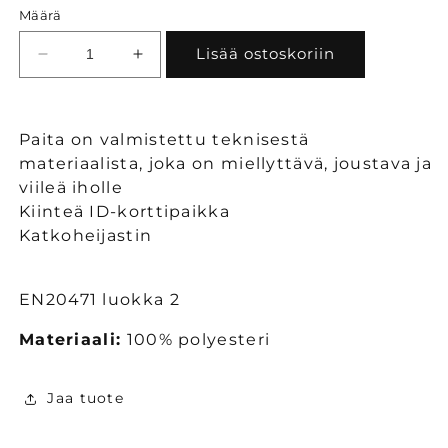
Määrä
Lisää ostoskoriin
Vähennä
Lisää
tuotteen
tuotteen
Priha
Priha
huomio
huomio
Paita on valmistettu teknisestä
T-
T-
materiaalista, joka on miellyttävä, joustava ja
paita
paita
viileä iholle
määrää
määrää
Kiinteä ID-korttipaikka
Katkoheijastin
EN20471 luokka 2
Materiaali:
100% polyesteri
Jaa tuote