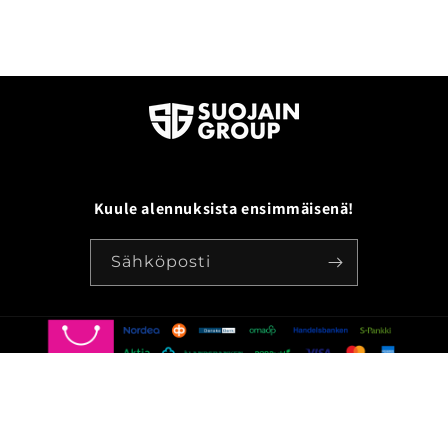
Kuule alennuksista ensimmäisenä!
Sähköposti
© 2026,
SuojainGroup
Kotisivut yritykselle: Luomassa.fi
Toimitus- ja
palautusehdot