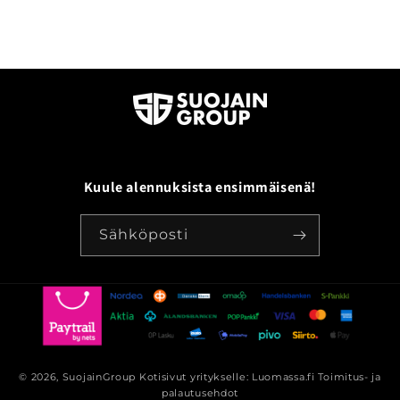
Kuule alennuksista ensimmäisenä!
Sähköposti
© 2026,
SuojainGroup
Kotisivut yritykselle: Luomassa.fi
Toimitus- ja
palautusehdot