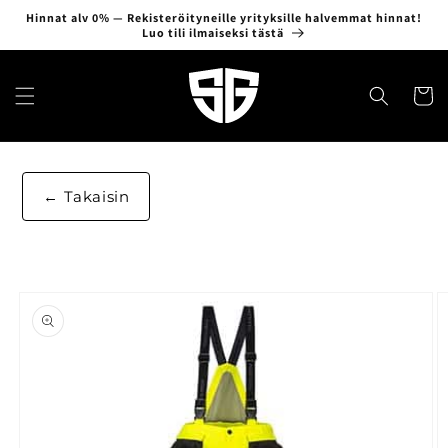
Ohita ja
Hinnat alv 0% — Rekisteröityneille yrityksille halvemmat hinnat!
siirry
Luo tili ilmaiseksi tästä
sisältöön
Ostosko
Takaisin
Siirry
tuotetietoihin