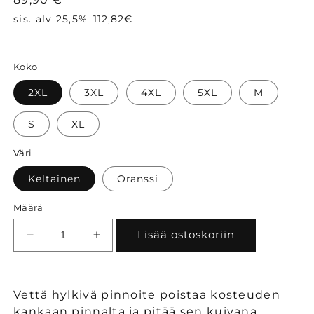
sis. alv 25,5%
112,82€
Koko
2XL
3XL
4XL
5XL
M
S
XL
Väri
Keltainen
Oranssi
Määrä
Lisää ostoskoriin
Vähennä
Lisää
tuotteen
tuotteen
Portwest
Portwest
PW351
PW351
Vettä hylkivä pinnoite poistaa kosteuden
HiVis
HiVis
kankaan pinnalta ja pitää sen kuivana.