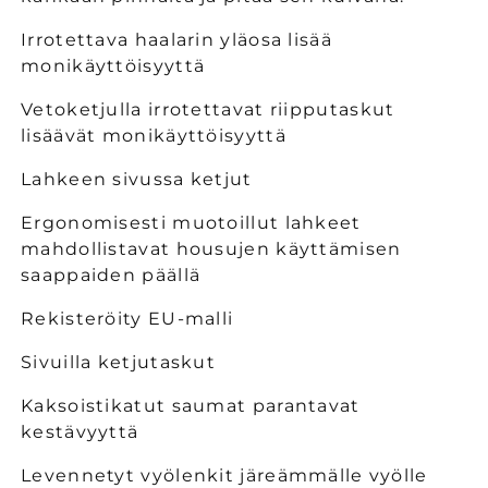
talvityöhousut
talvityöhousut
riipputaskuilla
riipputaskuilla
Irrotettava haalarin yläosa lisää
määrää
määrää
monikäyttöisyyttä
Vetoketjulla irrotettavat riipputaskut
lisäävät monikäyttöisyyttä
Lahkeen sivussa ketjut
Ergonomisesti muotoillut lahkeet
mahdollistavat housujen käyttämisen
saappaiden päällä
Rekisteröity EU-malli
Sivuilla ketjutaskut
Kaksoistikatut saumat parantavat
kestävyyttä
Levennetyt vyölenkit järeämmälle vyölle