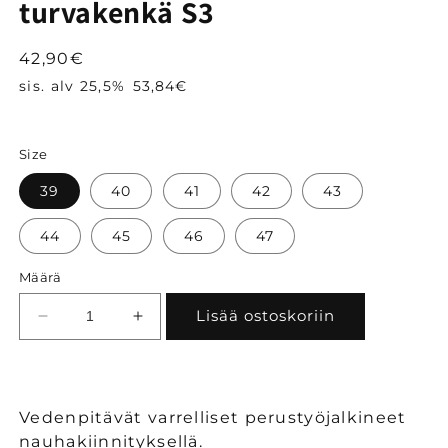
turvakenkä S3
Normaalihinta
42,90€
sis. alv 25,5%
53,84€
Size
39
40
41
42
43
44
45
46
47
Määrä
Lisää ostoskoriin
Vähennä
Lisää
tuotteen
tuotteen
Exena
Exena
Victoria
Victoria
varrellinen
varrellinen
Vedenpitävät varrelliset perustyöjalkineet
turvakenkä
turvakenkä
nauhakiinnityksellä.