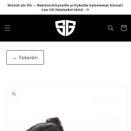
Ohita ja
Hinnat alv 0% — Rekisteröityneille yrityksille halvemmat hinnat!
siirry
Luo tili ilmaiseksi tästä
sisältöön
Ostosko
Takaisin
Siirry
tuotetietoihin