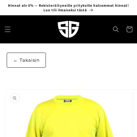
Ohita ja
Hinnat alv 0% — Rekisteröityneille yrityksille halvemmat hinnat!
siirry
Luo tili ilmaiseksi tästä
sisältöön
Ostosko
Takaisin
Siirry
tuotetietoihin