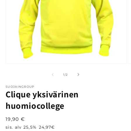
Avaa
A
aineisto
a
1
2
/
1
/
2
modaalisessa
m
ikkunassa
i
SUOJAINGROUP
Clique yksivärinen
huomiocollege
Normaalihinta
19,90 €
sis. alv 25,5%
24,97€