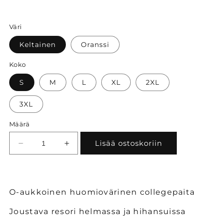
Väri
Keltainen
Oranssi
Koko
S
M
L
XL
2XL
3XL
Määrä
Lisää ostoskoriin
Vähennä
Lisää
tuotteen
tuotteen
Clique
Clique
yksivärinen
yksivärinen
huomiocollege
huomiocollege
O-aukkoinen huomiovärinen collegepaita
määrää
määrää
Joustava resori helmassa ja hihansuissa