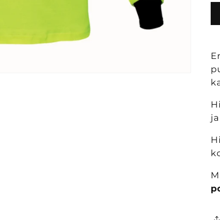
E
p
k
H
j
H
k
M
p