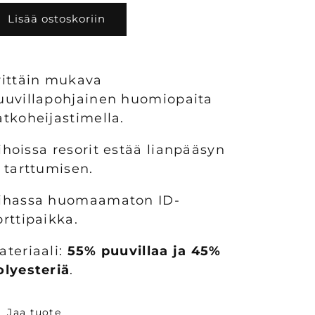
pitkähihainen
pitkähihainen
Lisää ostoskoriin
T-
T-
paita
paita
Hi-
Hi-
vis
vis
rittäin mukava
keltainen
keltainen
uuvillapohjainen huomiopaita
määrää
määrää
atkoheijastimella.
ihoissa resorit estää lianpääsyn
a tarttumisen.
ihassa huomaamaton ID-
orttipaikka.
ateriaali:
55% puuvillaa ja 45%
olyesteriä
.
Jaa tuote