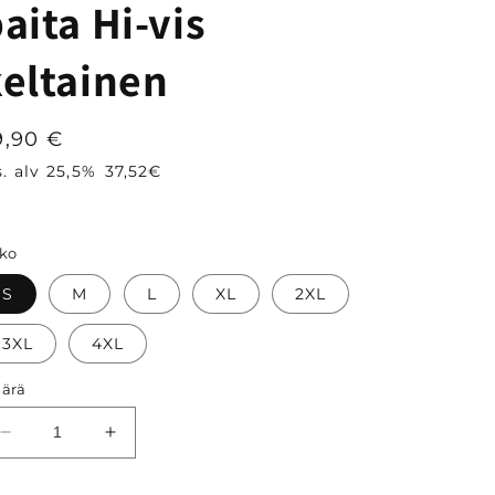
aita Hi-vis
keltainen
ormaalihinta
9,90 €
s. alv 25,5%
37,52€
ko
S
M
L
XL
2XL
3XL
4XL
ärä
Vähennä
Lisää
tuotteen
tuotteen
BoSafety
BoSafety