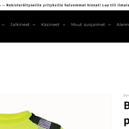
 — Rekisteröityneille yrityksille halvemmat hinnat! Luo tili ilmai
Jalkineet
Käsineet
Muut suojaimet
Alenn
SU
p