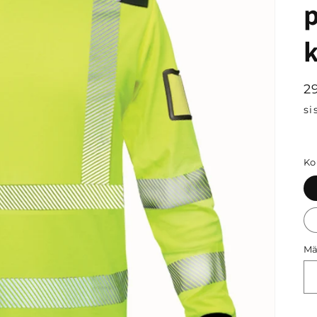
p
N
2
si
Ko
Mä