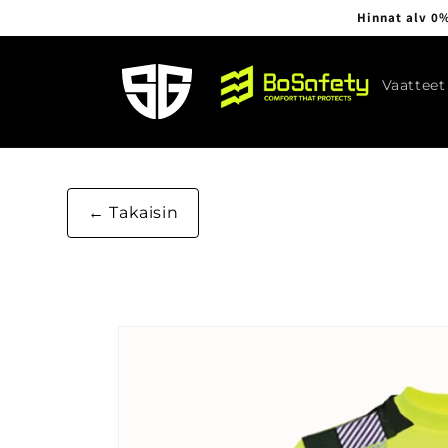
Ohita ja
Hinnat alv 0%
siirry
sisältöön
Vaatteet
Takaisin
Siirry
tuotetietoihin