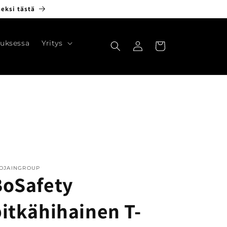
seksi tästä
Kirjaudu
uksessa
Yritys
Ostoskori
sisään
OJAINGROUP
BoSafety
itkähihainen T-