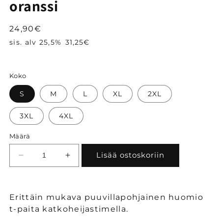
oranssi
Normaalihinta
24,90€
sis. alv 25,5%
31,25€
Koko
S
M
L
XL
2XL
3XL
4XL
Määrä
Lisää ostoskoriin
Vähennä
Lisää
tuotteen
tuotteen
BoSafety
BoSafety
huomio
huomio
Erittäin mukava puuvillapohjainen huomio
t-
t-
t-paita katkoheijastimella.
paita
paita