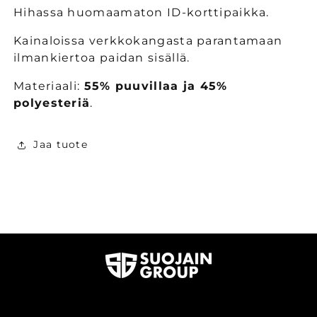
oranssi
oranssi
Hihassa huomaamaton ID-korttipaikka.
määrää
määrää
Kainaloissa verkkokangasta parantamaan
ilmankiertoa paidan sisällä.
Materiaali:
55% puuvillaa ja 45%
polyesteriä
.
Jaa tuote