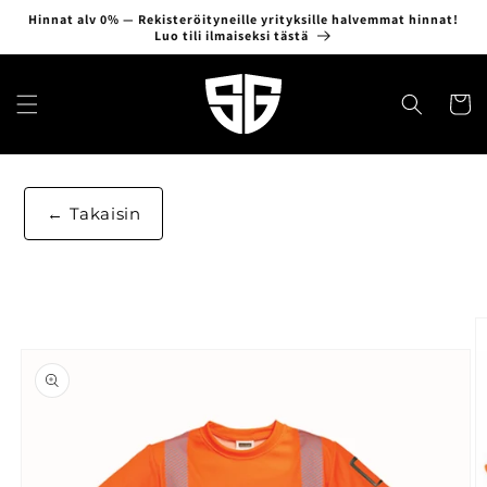
Ohita ja
Hinnat alv 0% — Rekisteröityneille yrityksille halvemmat hinnat!
siirry
Luo tili ilmaiseksi tästä
sisältöön
Ostosko
Takaisin
Siirry
tuotetietoihin