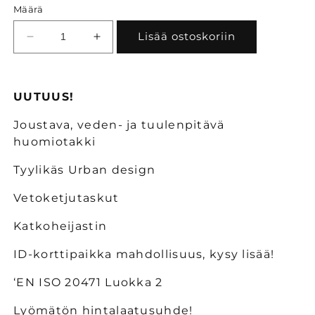
Määrä
Lisää ostoskoriin
Vähennä
Lisää
tuotteen
tuotteen
Bosafety
Bosafety
Atlas
Atlas
UUTUUS!
huomio
huomio
kesätakki
kesätakki
Joustava, veden- ja tuulenpitävä
määrää
määrää
huomiotakki
Tyylikäs Urban design
Vetoketjutaskut
Katkoheijastin
ID-korttipaikka mahdollisuus, kysy lisää!
‘EN ISO 20471 Luokka 2
Lyömätön hintalaatusuhde!