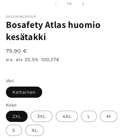
i
/
1
/
4
SUOJAINGROUP
Bosafety Atlas huomio
kesätakki
Normaalihinta
79,90 €
sis. alv 25,5%
100,27€
Väri
Keltainen
Koko
2XL
3XL
4XL
L
M
S
XL