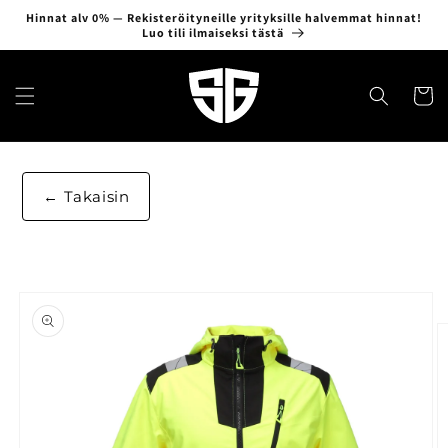
Ohita ja
Hinnat alv 0% — Rekisteröityneille yrityksille halvemmat hinnat!
siirry
Luo tili ilmaiseksi tästä
sisältöön
Ostosko
Takaisin
Siirry
tuotetietoihin