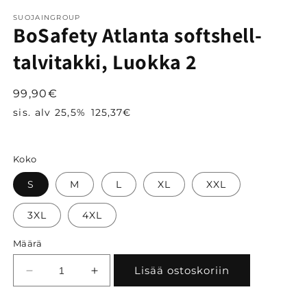
ikkunassa
i
SUOJAINGROUP
BoSafety Atlanta softshell-
talvitakki, Luokka 2
Normaalihinta
99,90€
sis. alv 25,5%
125,37€
Koko
S
M
L
XL
XXL
3XL
4XL
Määrä
Lisää ostoskoriin
Vähennä
Lisää
tuotteen
tuotteen
BoSafety
BoSafety