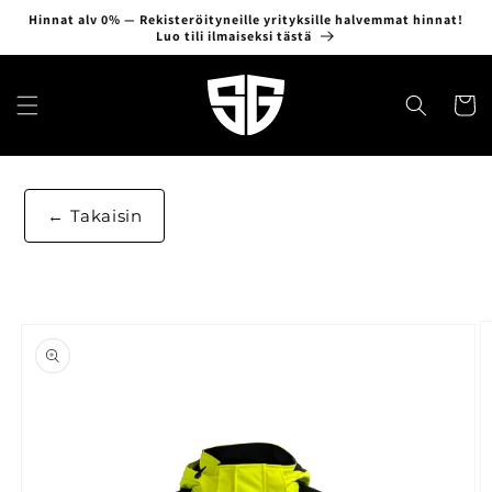
Ohita ja
Hinnat alv 0% — Rekisteröityneille yrityksille halvemmat hinnat!
siirry
Luo tili ilmaiseksi tästä
sisältöön
Ostosko
Takaisin
Siirry
tuotetietoihin