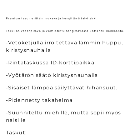
Atlanta
Atlanta
softshell-
softshell-
talvitakki,
talvitakki,
Premium tason erittäin mukava ja hengittävä talvitakki.
Luokka
Luokka
2
2
Takki on vedenpitävä ja valmistettu hengittävästä Softshell-kankaasta.
määrää
määrää
-Vetoketjulla irroitettava lämmin huppu,
kiristysnauhalla
-Rintataskussa ID-korttipaikka
-Vyötärön säätö kiristysnauhalla
-Sisäiset lämpöä säilyttävät hihansuut.
-Pidennetty takahelma
-Suunniteltu miehille, mutta sopii myös
naisille
Taskut: