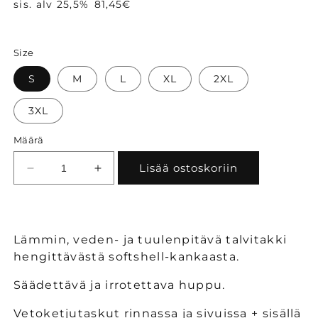
sis. alv 25,5%
81,45€
Size
S
M
L
XL
2XL
3XL
Määrä
Lisää ostoskoriin
Vähennä
Lisää
tuotteen
tuotteen
Bosafety
Bosafety
Atlanta
Atlanta
musta
musta
Lämmin, veden- ja tuulenpitävä talvitakki
talvitakki
talvitakki
hengittävästä softshell-kankaasta.
määrää
määrää
Säädettävä ja irrotettava huppu.
Vetoketjutaskut rinnassa ja sivuissa + sisällä