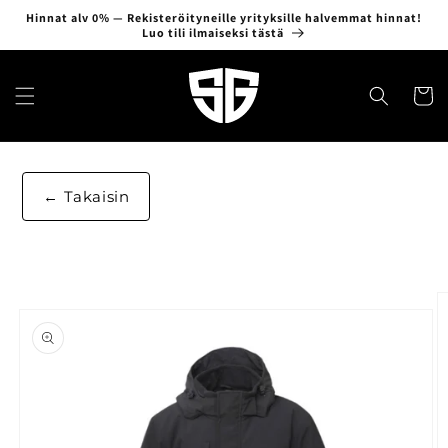
Ohita ja
Hinnat alv 0% — Rekisteröityneille yrityksille halvemmat hinnat!
siirry
Luo tili ilmaiseksi tästä
sisältöön
Ostosko
Takaisin
Siirry
tuotetietoihin