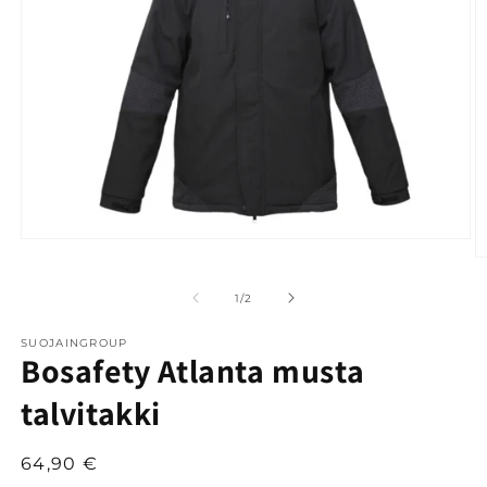
Avaa
aineisto
A
1
a
modaalisessa
2
/
1
/
2
ikkunassa
m
i
SUOJAINGROUP
Bosafety Atlanta musta
talvitakki
Normaalihinta
64,90 €