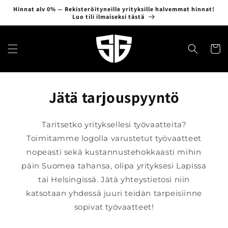
Ohita ja
Hinnat alv 0% — Rekisteröityneille yrityksille halvemmat hinnat!
siirry
Luo tili ilmaiseksi tästä
sisältöön
Ostosko
Jätä tarjouspyyntö
Taritsetko yrityksellesi työvaatteita?
Toimitamme logolla varustetut työvaatteet
nopeasti sekä kustannustehokkaasti mihin
päin Suomea tahansa, olipa yrityksesi Lapissa
tai Helsingissä. Jätä yhteystietosi niin
katsotaan yhdessä juuri teidän tarpeisiinne
sopivat työvaatteet!